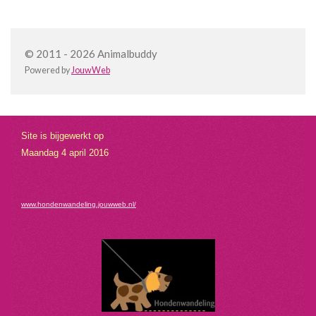
© 2011 - 2026 Animalbuddy
Powered by
JouwWeb
Site is bijgewerkt op
Maandag 4 april 2016
www.hondenwandeling.jouwweb.nl/