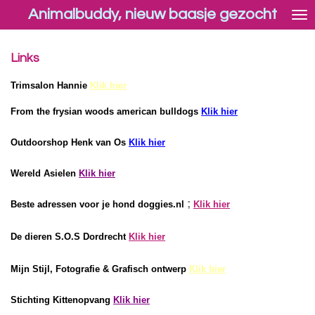
Animalbuddy, nieuw baasje gezocht
Ga
direct
naar
Links
de
hoofdinhoud
Trimsalon Hannie
Klik hier
From the frysian woods american bulldogs
Klik hier
Outdoorshop Henk van Os
Klik hier
Wereld Asielen
Klik hier
;
Beste adressen voor je hond doggies.nl
Klik hier
De dieren S.O.S Dordrecht
Klik hier
Mijn Stijl, Fotografie & Grafisch ontwerp
Klik hier
Stichting Kittenopvang
Klik hier